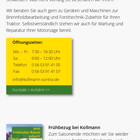
Wir beraten Sie auch gern zu Geräten und Maschinen zur
Brennholzbearbeitung und Forsttechnik-Zubehör für Ihren
Traktor. Selbstverständlich stehen wir auch für Wartung und
Reparatur Ihrer Motorsäge bereit.
Öffnungszeiten:
Mo. – Fr.
7:30 – 16:30 Uhr
Sa.
9:00 – 12:00 Uhr
Telefon
0 56 53 91 41 05
Fax
0 56 53 91 41 07
info@kollmann-sontra.de
Kontakt + Anfahrt >>
Frühbezug bei Kollmann
Zum Saisonende möchten wir Sie wieder