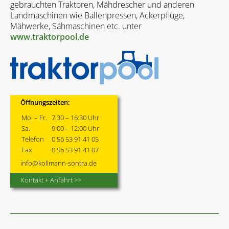
gebrauchten Traktoren, Mähdrescher und anderen
Landmaschinen wie Ballenpressen, Ackerpflüge,
Mähwerke, Sähmaschinen etc. unter
www.traktorpool.de
Öffnungszeiten:
Mo. – Fr.
7:30 – 16:30 Uhr
Sa.
9:00 – 12:00 Uhr
Telefon
0 56 53 91 41 05
Fax
0 56 53 91 41 07
info@kollmann-sontra.de
Kontakt + Anfahrt >>